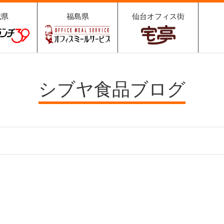
城県
福島県
仙台オフィス街
ュランチ
オフィスミールサ
宅亭
9
ービス
シブヤ食品ブログ