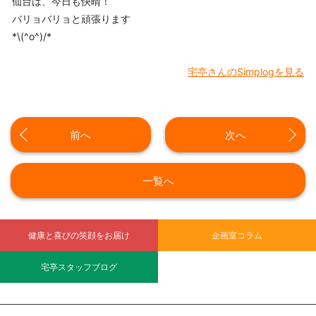
仙台は、今日も快晴！
バリョバリョと頑張ります
*\(^o^)/*
宅亭さんのSimplogを見る
前へ
次へ
一覧へ
健康と喜びの笑顔をお届け
企画室コラム
宅亭スタッフブログ