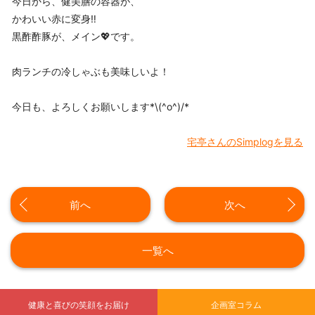
今日から、健美膳の容器が、
かわいい赤に変身‼
黒酢酢豚が、メイン💖です。
肉ランチの冷しゃぶも美味しいよ！
今日も、よろしくお願いします*\(^o^)/*
宅亭さんのSimplogを見る
前へ
次へ
一覧へ
健康と喜びの笑顔をお届け
企画室コラム