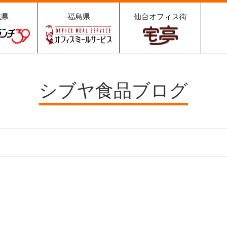
城県
福島県
仙台オフィス街
ュランチ
オフィスミールサ
宅亭
9
ービス
シブヤ食品ブログ
・