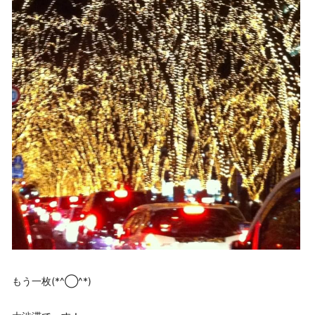
もう一枚(*^◯^*)