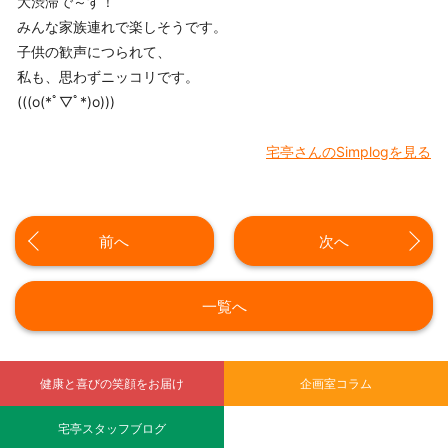
大渋滞で～す！
みんな家族連れで楽しそうです。
子供の歓声につられて、
私も、思わずニッコリです。
(((o(*ﾟ▽ﾟ*)o)))
宅亭さんのSimplogを見る
前へ
次へ
一覧へ
健康と喜びの笑顔をお届け
企画室コラム
宅亭スタッフブログ