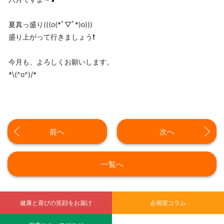
夏真っ盛り(((o(*ﾟ▽ﾟ*)o)))
盛り上がって行きましょう❗️
今月も、よろしくお願いします。
*\(^o^)/*
前へ
次へ
一覧へ
健康と喜びの笑顔をお届け
企画室コラム