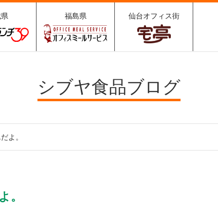
城県
福島県
仙台オフィス街
ュランチ
オフィスミールサ
宅亭
9
ービス
シブヤ食品ブログ
んだよ。
よ。