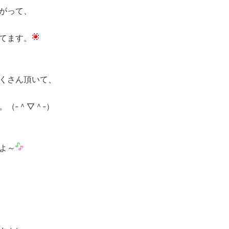
がって、
てます。
くさん頂いて、
（‐＾▽＾‐）
よ～