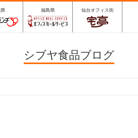
城県
福島県
仙台オフィス街
ュランチ
オフィスミールサ
宅亭
9
ービス
シブヤ食品ブログ