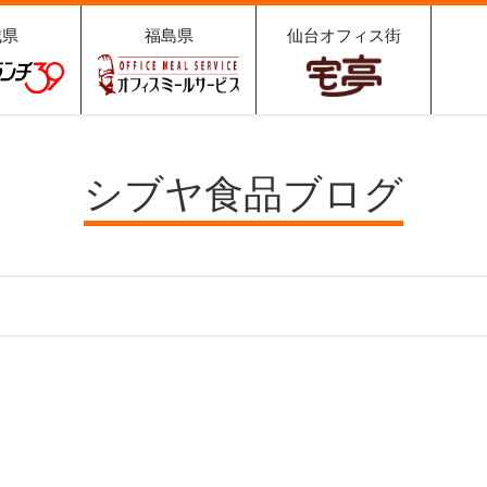
城県
福島県
仙台オフィス街
ュランチ
オフィスミールサ
宅亭
9
ービス
シブヤ食品ブログ