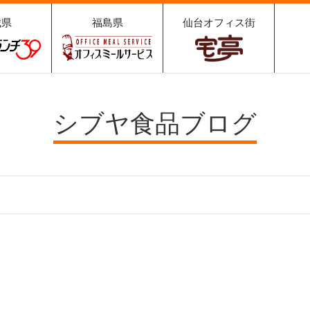
城県
福島県
仙台オフィス街
ュランチ
オフィスミールサ
宅亭
9
ービス
シブヤ食品ブログ