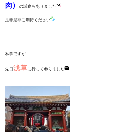
肉）
の試食もありました
是非是非ご期待ください
私事ですが
浅草
先日
に行って参りました